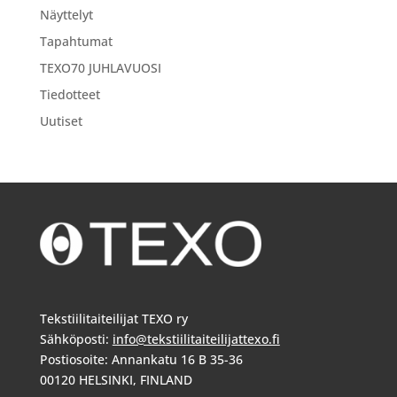
Näyttelyt
Tapahtumat
TEXO70 JUHLAVUOSI
Tiedotteet
Uutiset
Tekstiilitaiteilijat TEXO ry
Sähköposti:
info@tekstiilitaiteilijattexo.fi
Postiosoite: Annankatu 16 B 35-36
00120 HELSINKI, FINLAND