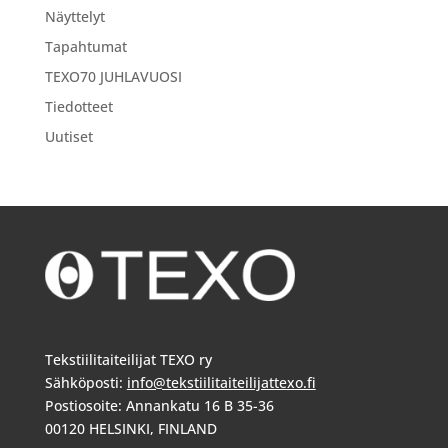
Näyttelyt
Tapahtumat
TEXO70 JUHLAVUOSI
Tiedotteet
Uutiset
Tekstiilitaiteilijat TEXO ry
Sähköposti:
info@tekstiilitaiteilijattexo.fi
Postiosoite: Annankatu 16 B 35-36
00120 HELSINKI, FINLAND