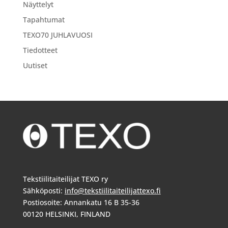
Näyttelyt
Tapahtumat
TEXO70 JUHLAVUOSI
Tiedotteet
Uutiset
Tekstiilitaiteilijat TEXO ry
Sähköposti:
info@tekstiilitaiteilijattexo.fi
Postiosoite: Annankatu 16 B 35-36
00120 HELSINKI, FINLAND