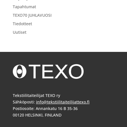
Tapahtumat
TEXO70 JUHLAVUOSI
Tiedotteet
Uutiset
Tekstiilitaiteilijat TEXO ry
Sähköposti:
info@tekstiilitaiteilijattexo.fi
Postiosoite: Annankatu 16 B 35-36
00120 HELSINKI, FINLAND