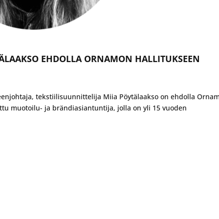
TÄLAAKSO EHDOLLA ORNAMON HALLITUKSEEN
heenjohtaja, tekstiilisuunnittelija Miia Pöytälaakso on ehdolla Orna
tu muotoilu- ja brändiasiantuntija, jolla on yli 15 vuoden