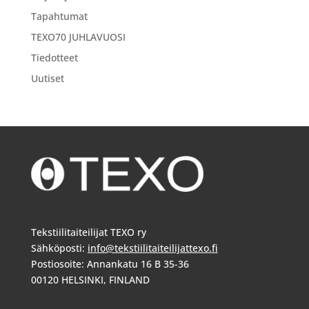
Tapahtumat
TEXO70 JUHLAVUOSI
Tiedotteet
Uutiset
Tekstiilitaiteilijat TEXO ry
Sähköposti:
info@tekstiilitaiteilijattexo.fi
Postiosoite: Annankatu 16 B 35-36
00120 HELSINKI, FINLAND