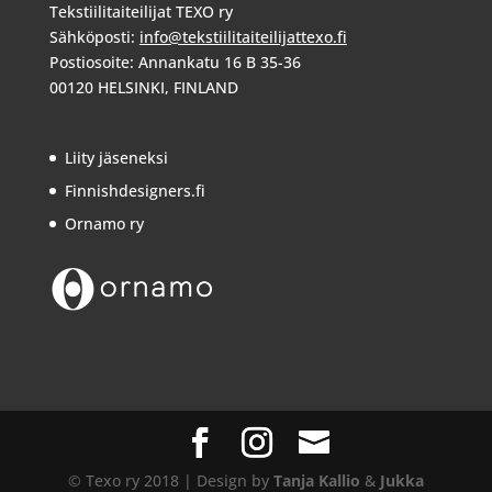
Tekstiilitaiteilijat TEXO ry
Sähköposti:
info@tekstiilitaiteilijattexo.fi
Postiosoite: Annankatu 16 B 35-36
00120 HELSINKI, FINLAND
Liity jäseneksi
Finnishdesigners.fi
Ornamo ry
© Texo ry 2018 | Design by
Tanja Kallio
&
Jukka