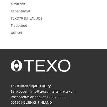
Näyttelyt
Tapahtumat
TEXO70 JUHLAVUOSI
Tiedotteet
Uutiset
Tekstiilitaiteilijat TEXO ry
Sähköposti:
info@tekstiilitaiteilijattexo.fi
Postiosoite: Annankatu 16 B 35-36
00120 HELSINKI, FINLAND