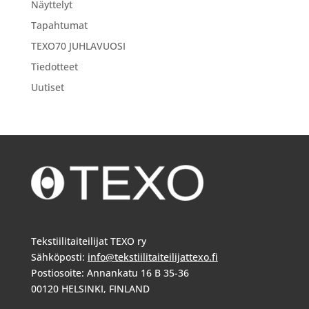
Näyttelyt
Tapahtumat
TEXO70 JUHLAVUOSI
Tiedotteet
Uutiset
Tekstiilitaiteilijat TEXO ry
Sähköposti:
info@tekstiilitaiteilijattexo.fi
Postiosoite: Annankatu 16 B 35-36
00120 HELSINKI, FINLAND