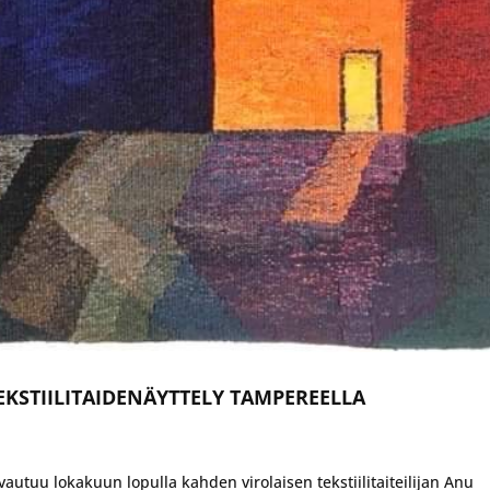
EKSTIILITAIDENÄYTTELY TAMPEREELLA
autuu lokakuun lopulla kahden virolaisen tekstiilitaiteilijan Anu