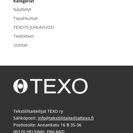
Kategoriat
Näyttelyt
Tapahtumat
TEXO70 JUHLAVUOSI
Tiedotteet
Uutiset
Tekstiilitaiteilijat TEXO ry
Sähköposti:
info@tekstiilitaiteilijattexo.fi
Postiosoite: Annankatu 16 B 35-36
00120 HELSINKI, FINLAND