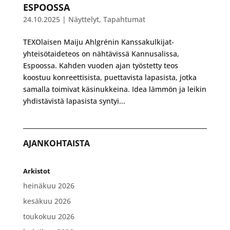
ESPOOSSA
24.10.2025
|
Näyttelyt
,
Tapahtumat
TEXOlaisen Maiju Ahlgrénin Kanssakulkijat-
yhteisötaideteos on nähtävissä Kannusalissa,
Espoossa. Kahden vuoden ajan työstetty teos
koostuu konreettisista, puettavista lapasista, jotka
samalla toimivat käsinukkeina. Idea lämmön ja leikin
yhdistävistä lapasista syntyi...
AJANKOHTAISTA
Arkistot
heinäkuu 2026
kesäkuu 2026
toukokuu 2026