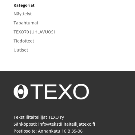
Kategoriat
Näyttelyt
Tapahtumat
TEXO70 JUHLAVUOSI
Tiedotteet
Uutiset
Tekstiilitaiteilijat TEXO ry
Sähköposti:
info@tekstiilitaiteilijattexo.fi
Postiosoite: Annankatu 16 B 35-36