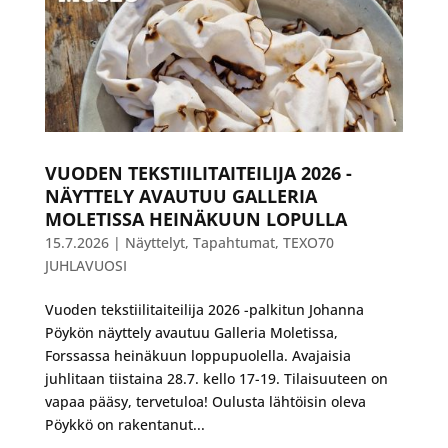
VUODEN TEKSTIILITAITEILIJA 2026 -
NÄYTTELY AVAUTUU GALLERIA
MOLETISSA HEINÄKUUN LOPULLA
15.7.2026
|
Näyttelyt
,
Tapahtumat
,
TEXO70
JUHLAVUOSI
Vuoden tekstiilitaiteilija 2026 -palkitun Johanna
Pöykön näyttely avautuu Galleria Moletissa,
Forssassa heinäkuun loppupuolella. Avajaisia
juhlitaan tiistaina 28.7. kello 17-19. Tilaisuuteen on
vapaa pääsy, tervetuloa! Oulusta lähtöisin oleva
Pöykkö on rakentanut...