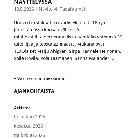
NÄYTTELYSSÄ
18.5.2026
|
Näyttelyt
,
Tapahtumat
​Uuden tekstiilitaiteen yhdistyksen UUTE ry:n
järjestämässä kansainvälisessä
minitekstiilitaidetriennaalissa nähdään yhteensä 50
taiteilijaa ja teosta 22 maasta. Mukana ovat
TEXOlaiset Maiju Ahlgrén, Sirpa Hannele Heinonen,
Soile Hovila, Pola Laamanen, Sanna Majander,...
« Vanhemmat merkinnät
AJANKOHTAISTA
Arkistot
heinäkuu 2026
kesäkuu 2026
toukokuu 2026