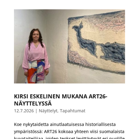
KIRSI ESKELINEN MUKANA ART26-
NÄYTTELYSSÄ
12.7.2026
|
Näyttelyt
,
Tapahtumat
Koe nykytaidetta ainutlaatuisessa historiallisesta
ympäristössä: ART26 kokoaa yhteen viisi suomalaista
kuvataiteilijaa, joiden teokset levittäytyvät eri puolille