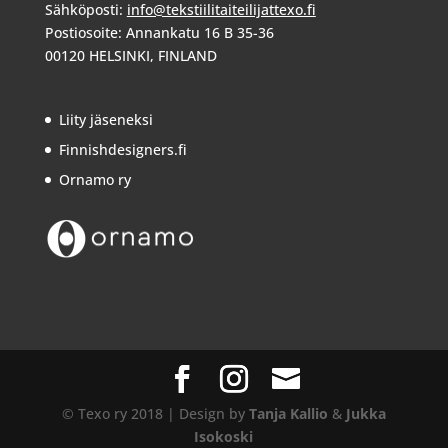
Sähköposti:
info@tekstiilitaiteilijattexo.fi
Postiosoite: Annankatu 16 B 35-36
00120 HELSINKI, FINLAND
Liity jäseneksi
Finnishdesigners.fi
Ornamo ry
© Texo ry 2018 | Design by
Tanja Kallio
&
Jukka
Isokoski