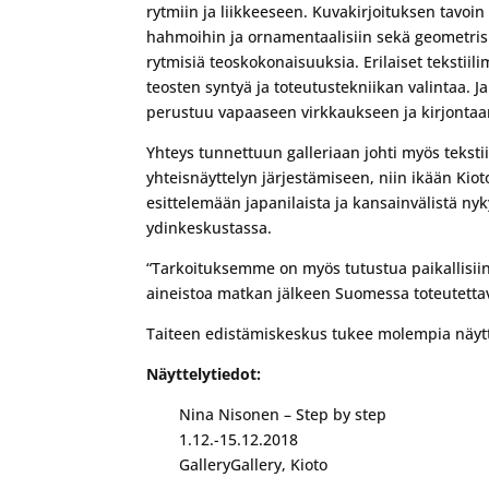
rytmiin ja liikkeeseen. Kuvakirjoituksen tavoin 
hahmoihin ja ornamentaalisiin sekä geometrisi
rytmisiä teoskokonaisuuksia. Erilaiset tekstiili
teosten syntyä ja toteutustekniikan valintaa. Ja
perustuu vapaaseen virkkaukseen ja kirjontaa
Yhteys tunnettuun galleriaan johti myös tekstiil
yhteisnäyttelyn järjestämiseen, niin ikään Kiot
esittelemään japanilaista ja kansainvälistä ny
ydinkeskustassa.
“Tarkoituksemme on myös tutustua paikallisiin a
aineistoa matkan jälkeen Suomessa toteutettava
Taiteen edistämiskeskus tukee molempia näytt
Näyttelytiedot:
Nina Nisonen – Step by step
1.12.-15.12.2018
GalleryGallery, Kioto