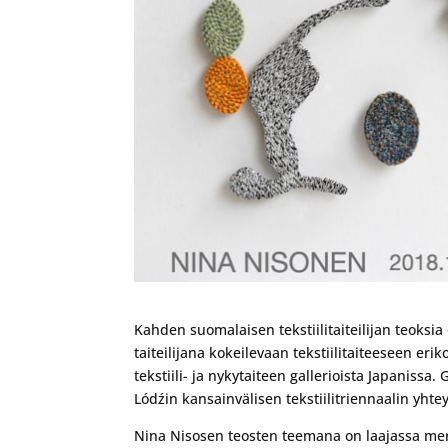
Kahden suomalaisen tekstiilitaiteilijan teoksi
taiteilijana kokeilevaan tekstiilitaiteeseen eri
tekstiili- ja nykytaiteen gallerioista Japaniss
Lódźin kansainvälisen tekstiilitriennaalin yhte
Nina Nisosen teosten teemana on laajassa merki