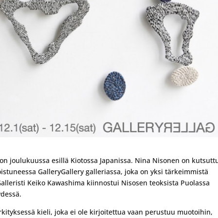
a on joulukuussa esillä Kiotossa Japanissa. Nina Nisonen on kutsut
koistuneessa GalleryGallery galleriassa, joka on yksi tärkeimmistä
a. Galleristi Keiko Kawashima kiinnostui Nisosen teoksista Puolassa
ydessä.
tyksessä kieli, joka ei ole kirjoitettua vaan perustuu muotoihin,