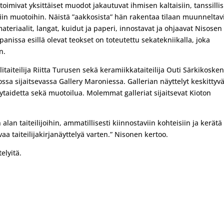
toimivat yksittäiset muodot jakautuvat ihmisen kaltaisiin, tanssillis
in muotoihin. Näistä ”aakkosista” hän rakentaa tilaan muunneltav
materiaalit, langat, kuidut ja paperi, innostavat ja ohjaavat Nisosen
panissa esillä olevat teokset on toteutettu sekatekniikalla, joka
n.
itaiteilija Riitta Turusen sekä keramiikkataiteilija Outi Särkikoske
ossa sijaitsevassa Gallery Maroniessa. Gallerian näyttelyt keskittyvä
kytaidetta sekä muotoilua. Molemmat galleriat sijaitsevat Kioton
lan taiteilijoihin, ammatillisesti kiinnostaviin kohteisiin ja kerätä
a taiteilijakirjanäyttelyä varten.” Nisonen kertoo.
elyitä.