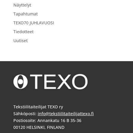
Näyttelyt
Tapahtumat
TEXO70 JUHLAVUOSI
Tiedotteet
Uutiset
Tekstiilitaiteilijat TEXO ry
Sähköposti:
info@tekstiilitaiteilijattexo.fi
Postiosoite: Annankatu 16 B 35-36
00120 HELSINKI, FINLAND