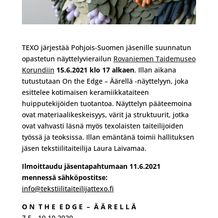
TEXO järjestää Pohjois-Suomen jäsenille suunnatun
opastetun näyttelyvierailun
Rovaniemen Taidemuseo
Korundiin
15.6.2021 klo 17 alkaen
. Illan aikana
tutustutaan On the Edge – Äärellä -näyttelyyn, joka
esittelee kotimaisen keramiikkataiteen
huipputekijöiden tuotantoa. Näyttelyn pääteemoina
ovat materiaalikeskeisyys, värit ja struktuurit, jotka
ovat vahvasti läsnä myös texolaisten taiteilijoiden
työssä ja teoksissa. Illan emäntänä toimii hallituksen
jäsen tekstiilitaiteilija Laura Laivamaa.
Ilmoittaudu jäsentapahtumaan 11.6.2021
mennessä sähköpostitse:
info@tekstiilitaiteilijattexo.
fi
O N T H E E D G E – Ä Ä R E L L Ä
7.5. -10.10.2020