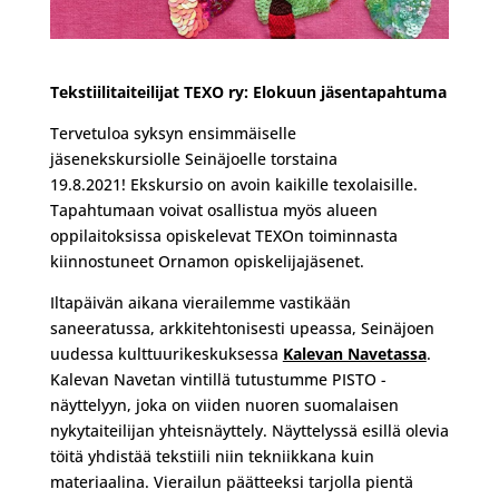
Tekstiilitaiteilijat TEXO ry: Elokuun jäsentapahtuma
Tervetuloa syksyn ensimmäiselle
jäsenekskursiolle Seinäjoelle
torstaina
19.8.2021! Ekskursio on avoin kaikille texolaisille.
Tapahtumaan voivat osallistua myös alueen
oppilaitoksissa opiskelevat TEXOn toiminnasta
kiinnostuneet Ornamon opiskelijajäsenet.
Iltapäivän aikana vierailemme vastikään
saneeratussa, arkkitehtonisesti upeassa, Seinäjoen
uudessa kulttuurikeskuksessa
Kalevan Navetassa
.
Kalevan Navetan vintillä tutustumme PISTO -
näyttelyyn, joka on viiden nuoren suomalaisen
nykytaiteilijan yhteisnäyttely. Näyttelyssä esillä olevia
töitä yhdistää tekstiili niin tekniikkana kuin
materiaalina. Vierailun päätteeksi tarjolla pientä