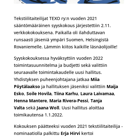
Tekstiilitaiteilijat TEXO ry:n vuoden 2021
sääntömääräinen syyskokous järjestettiin 2.11.
verkkokokouksena. Paikalla oli ilahduttavan
runsaasti jäseniä ympäri Suomen, Helsingistä
Rovaniemelle. Lämmin kiitos kaikille läsnäolijoille!
Syyskokouksessa hyväksyttiin vuoden 2022
toimintasuunnitelma ja budjetti sekä valittiin
seuraavalle toimintakaudelle uusi hallitus.
Yhdistyksen puheenjohtajana jatkaa
Miia
Pöytälaakso
ja hallituksen jäseniksi valittiin
Maija
Esko
,
Soile Hovila
,
Tiina Karhu
,
Laura Laivamaa
,
Henna Mantere
,
Maria Rivera-Pessi
,
Tanja
Valta
sekä
Jaana Woll
. Uusi hallitus aloittaa
toimikautensa 1.1.2022.
Kokouksen päätteeksi vuoden 2021 tekstiilitaiteilija -
nominaatiolla palkittu
Erja Hirvi
kertoi