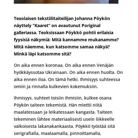
Texolaisen tekstiilitaiteilijan Johanna Pöykön
näyttely ”Kaaret” on avautunut Poriginal
galleriassa. Teoksissaan Pöykkö pohtii erilaisia
fyysisiä näkymiä: Mitä kannamme mukanamme?
Mitä näemme, kun katsomme samaa näkyä?
Minkä läpi katsomme sitä?
On aika ennen koronaa. On aika ennen Venäjän
hyökkäyssotaa Ukrainaan. On aika ennen huolta. On
aika ennen iloa. On tämä hetki. Ihmisyys suhteessa
omiin ja rinnalla kulkevien kokemuksiin.
Ihmisyys, suhteet toisiin ihmisiin, kulkee osana
Pöykön taiteen tekemistä. Hän miettii niitä
maalatessaan ja leikatessaan kangasta. Taiteen
tekeminen lähtee materiaalisesti usein liikkeelle
valkoisesta lakanakankaasta. Pöykkö työstää sitä
serigrafialla, maalaamalla, pinnoittamalla,