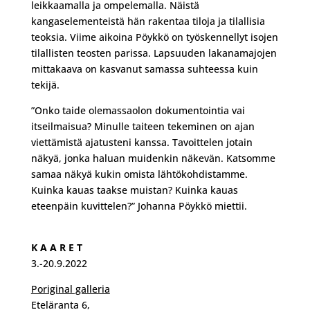
leikkaamalla ja ompelemalla. Näistä
kangaselementeistä hän rakentaa tiloja ja tilallisia
teoksia. Viime aikoina Pöykkö on työskennellyt isojen
tilallisten teosten parissa. Lapsuuden lakanamajojen
mittakaava on kasvanut samassa suhteessa kuin
tekijä.
”Onko taide olemassaolon dokumentointia vai
itseilmaisua? Minulle taiteen tekeminen on ajan
viettämistä ajatusteni kanssa. Tavoittelen jotain
näkyä, jonka haluan muidenkin näkevän. Katsomme
samaa näkyä kukin omista lähtökohdistamme.
Kuinka kauas taakse muistan? Kuinka kauas
eteenpäin kuvittelen?” Johanna Pöykkö miettii.
K A A R E T
3.-20.9.2022
Poriginal galleria
Eteläranta 6,