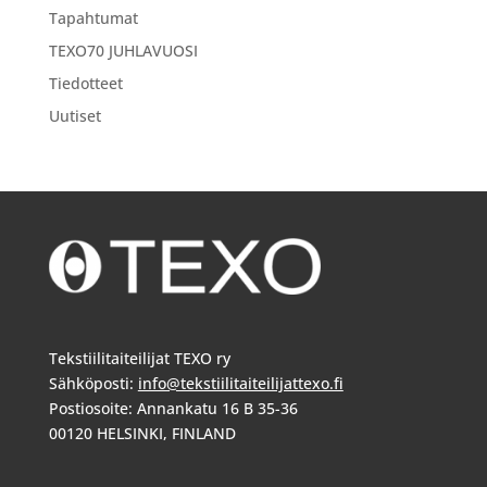
Tapahtumat
TEXO70 JUHLAVUOSI
Tiedotteet
Uutiset
Tekstiilitaiteilijat TEXO ry
Sähköposti:
info@tekstiilitaiteilijattexo.fi
Postiosoite: Annankatu 16 B 35-36
00120 HELSINKI, FINLAND