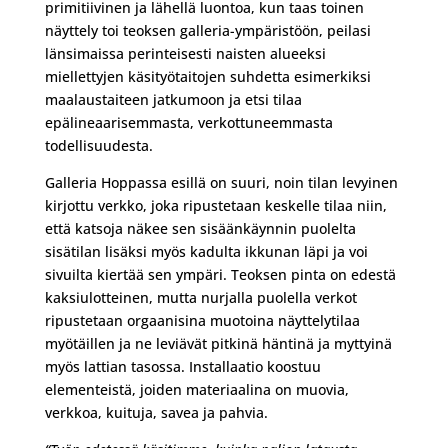
primitiivinen ja lähellä luontoa, kun taas toinen
näyttely toi teoksen galleria-ympäristöön, peilasi
länsimaissa perinteisesti naisten alueeksi
miellettyjen käsityötaitojen suhdetta esimerkiksi
maalaustaiteen jatkumoon ja etsi tilaa
epälineaarisemmasta, verkottuneemmasta
todellisuudesta.
Galleria Hoppassa esillä on suuri, noin tilan levyinen
kirjottu verkko, joka ripustetaan keskelle tilaa niin,
että katsoja näkee sen sisäänkäynnin puolelta
sisätilan lisäksi myös kadulta ikkunan läpi ja voi
sivuilta kiertää sen ympäri. Teoksen pinta on edestä
kaksiulotteinen, mutta nurjalla puolella verkot
ripustetaan orgaanisina muotoina näyttelytilaa
myötäillen ja ne leviävät pitkinä häntinä ja myttyinä
myös lattian tasossa. Installaatio koostuu
elementeistä, joiden materiaalina on muovia,
verkkoa, kuituja, savea ja pahvia.