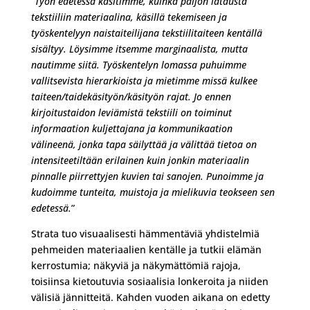
“Työn edetessä käsitimme, kuinka paljon latausta
tekstiiliin materiaalina, käsillä tekemiseen ja
työskentelyyn naistaiteilijana tekstiilitaiteen kentällä
sisältyy. Löysimme itsemme marginaalista, mutta
nautimme siitä. Työskentelyn lomassa puhuimme
vallitsevista hierarkioista ja mietimme missä kulkee
taiteen/taidekäsityön/käsityön rajat. Jo ennen
kirjoitustaidon leviämistä tekstiili on toiminut
informaation kuljettajana ja kommunikaation
välineenä, jonka tapa säilyttää ja välittää tietoa on
intensiteetiltään erilainen kuin jonkin materiaalin
pinnalle piirrettyjen kuvien tai sanojen. Punoimme ja
kudoimme tunteita, muistoja ja mielikuvia teokseen sen
edetessä.
”
Strata tuo visuaalisesti hämmentäviä yhdistelmiä
pehmeiden materiaalien kentälle ja tutkii elämän
kerrostumia; näkyviä ja näkymättömiä rajoja,
toisiinsa kietoutuvia sosiaalisia lonkeroita ja niiden
välisiä jännitteitä. Kahden vuoden aikana on edetty