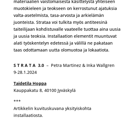
materiaalien vaistomaisesta käsittelystä yhteiseen
muotokieleen ja teokseen on kerrostunut ajatuksia
valta-asetelmista, tasa-arvosta ja arkielämän
juonteista. Strataa voi tulkita myös antiteesinä
taiteilijaan kohdistuvalle vaateelle tuottaa aina uusia
ja uusia teoksia. Installaation elementit muuntuvat
alati työskentelyn edetessä ja välillä ne pakataan
taas odottamaan uutta olomuotoa ja lokaatiota.
S T R A T A 3.0
– Petra Martinez & Inka Wallgren
9-28.1.2024
Taidetila Hoppa
Kauppakatu 8, 40100 Jyväskylä
***
Artikkelin kuvituskuvana yksityiskohta
installaatiosta.