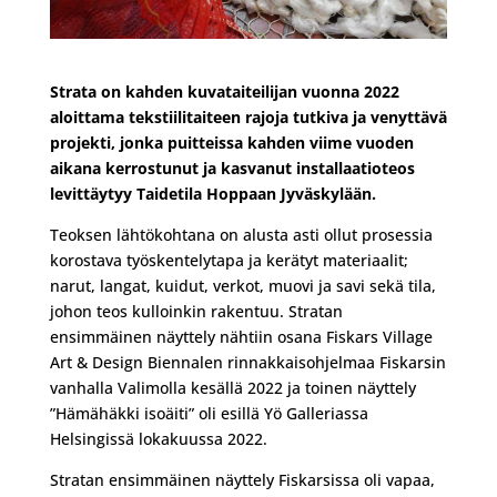
Strata on kahden kuvataiteilijan vuonna 2022
aloittama tekstiilitaiteen rajoja tutkiva ja venyttävä
projekti, jonka puitteissa kahden viime vuoden
aikana kerrostunut ja kasvanut installaatioteos
levittäytyy Taidetila Hoppaan Jyväskylään.
Teoksen lähtökohtana on alusta asti ollut prosessia
korostava työskentelytapa ja kerätyt materiaalit;
narut, langat, kuidut, verkot, muovi ja savi sekä tila,
johon teos kulloinkin rakentuu. Stratan
ensimmäinen näyttely nähtiin osana Fiskars Village
Art & Design Biennalen rinnakkaisohjelmaa Fiskarsin
vanhalla Valimolla kesällä 2022 ja toinen näyttely
”Hämähäkki isoäiti” oli esillä Yö Galleriassa
Helsingissä lokakuussa 2022.
Stratan ensimmäinen näyttely Fiskarsissa oli vapaa,