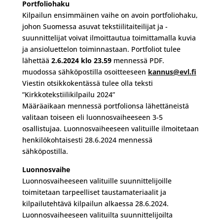
Portfoliohaku
Kilpailun ensimmäinen vaihe on avoin portfoliohaku,
johon Suomessa asuvat tekstiilitaiteilijat ja -
suunnittelijat voivat ilmoittautua toimittamalla kuvia
ja ansioluettelon toiminnastaan. Portfoliot tulee
lähettää
2.6.2024 klo 23.59
mennessä PDF.
muodossa sähköpostilla osoitteeseen
kannus@evl.fi
Viestin otsikkokentässä tulee olla teksti
”Kirkkotekstiilikilpailu 2024”
Määräaikaan mennessä portfolionsa lähettäneistä
valitaan toiseen eli luonnosvaiheeseen 3-5
osallistujaa. Luonnosvaiheeseen valituille ilmoitetaan
henkilökohtaisesti 28.6.2024 mennessä
sähköpostilla.
Luonnosvaihe
Luonnosvaiheeseen valituille suunnittelijoille
toimitetaan tarpeelliset taustamateriaalit ja
kilpailutehtävä kilpailun alkaessa 28.6.2024.
Luonnosvaiheeseen valituilta suunnittelijoilta