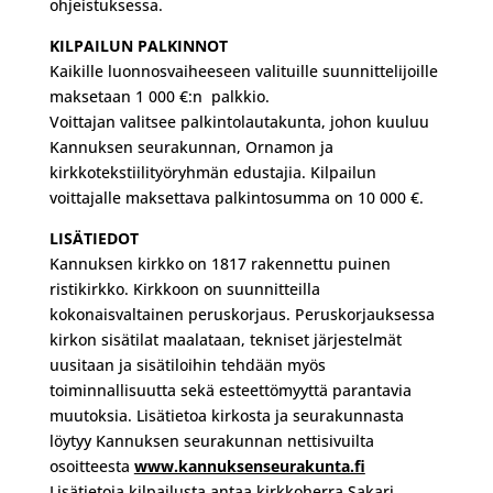
ohjeistuksessa.
KILPAILUN PALKINNOT
Kaikille luonnosvaiheeseen valituille suunnittelijoille
maksetaan 1 000 €:n palkkio.
Voittajan valitsee palkintolautakunta, johon kuuluu
Kannuksen seurakunnan, Ornamon ja
kirkkotekstiilityöryhmän edustajia.
Kilpailun
voittajalle maksettava palkintosumma on 10 000 €.
LISÄTIEDOT
Kannuksen kirkko on 1817 rakennettu puinen
ristikirkko. Kirkkoon on suunnitteilla
kokonaisvaltainen peruskorjaus. Peruskorjauksessa
kirkon sisätilat maalataan, tekniset järjestelmät
uusitaan ja sisätiloihin tehdään myös
toiminnallisuutta sekä esteettömyyttä parantavia
muutoksia.
Lisätietoa kirkosta ja seurakunnasta
löytyy Kannuksen seurakunnan nettisivuilta
osoitteesta
www.kannuksenseurakunta.fi
Lisätietoja kilpailusta antaa kirkkoherra Sakari