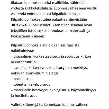
tilataan luonnokset sekä mallitilkku vähintään
yhdestä kirkkotekstiilistä. Luonnosvaiheeseen valittu
voi tehdä enintään kaksi kilpailuluonnosta.
Kilpailuluonnokset tulee palauttaa viimeistään
30.9.2024.
Kilpailuehdotuksen tulee sisältää arvio
tekstiilien toteutuskustannuksesta materiaali- ja
työkustannuksineen.
Kilpailuluonnoksia arvioidaan seuraavista
näkökulmista:
– visuaalinen korkeatasoisuus ja sopivuus kirkon
arkkitehtuuriin
– sanoma: kirkon symbolit, liturginen merkitys,
näkyvän evankeliumin ajatus
– paikallisuus
– toteuttamiskelpoisuus
– materiaali: kestävyys, ekologisuus, käytännöllisyys
ja huollettavuus
Valintakriteerejä tarkennetaan luonnosvaiheen