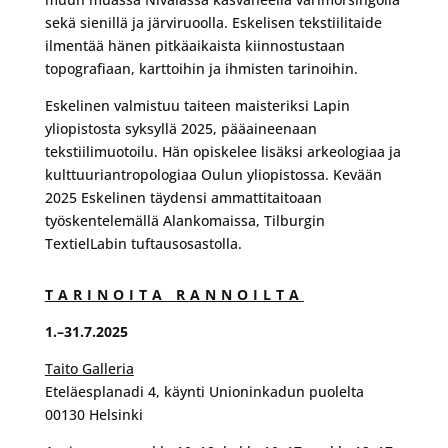
sekä sienillä ja järviruoolla. Eskelisen tekstiilitaide
ilmentää hänen pitkäaikaista kiinnostustaan
topografiaan, karttoihin ja ihmisten tarinoihin.
Eskelinen valmistuu taiteen maisteriksi Lapin
yliopistosta syksyllä 2025, pääaineenaan
tekstiilimuotoilu. Hän opiskelee lisäksi arkeologiaa ja
kulttuuriantropologiaa Oulun yliopistossa. Kevään
2025 Eskelinen täydensi ammattitaitoaan
työskentelemällä Alankomaissa, Tilburgin
TextielLabin tuftausosastolla.
TARINOITA RANNOILTA
1.–31.7.2025
Taito Galleria
Eteläesplanadi 4, käynti Unioninkadun puolelta
00130 Helsinki