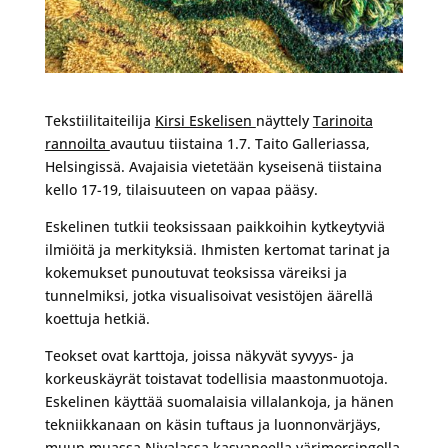
Tekstiilitaiteilija
Kirsi Eskelisen
näyttely
Tarinoita
rannoilta
avautuu tiistaina 1.7. Taito Galleriassa,
Helsingissä. Avajaisia vietetään kyseisenä tiistaina
kello 17-19, tilaisuuteen on vapaa pääsy.
Eskelinen tutkii teoksissaan paikkoihin kytkeytyviä
ilmiöitä ja merkityksiä. Ihmisten kertomat tarinat ja
kokemukset punoutuvat teoksissa väreiksi ja
tunnelmiksi, jotka visualisoivat vesistöjen äärellä
koettuja hetkiä.
Teokset ovat karttoja, joissa näkyvät syvyys- ja
korkeuskäyrät toistavat todellisia maastonmuotoja.
Eskelinen käyttää suomalaisia villalankoja, ja hänen
tekniikkanaan on käsin tuftaus ja luonnonvärjäys,
muun muassa Nivalassa kasvaneella värimorsingolla