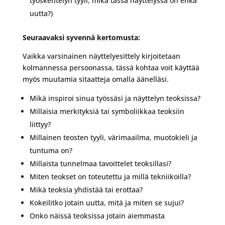
työskentelyn tyyli, mikä tässä näyttelyssä on ehkä
uutta?)
Seuraavaksi syvennä kertomusta:
Vaikka varsinainen näyttelyesittely kirjoitetaan
kolmannessa persoonassa, tässä kohtaa voit käyttää
myös muutamia sitaatteja omalla äänelläsi.
Mikä inspiroi sinua työssäsi ja näyttelyn teoksissa?
Millaisia merkityksiä tai symboliikkaa teoksiin
liittyy?
Millainen teosten tyyli, värimaailma, muotokieli ja
tuntuma on?
Millaista tunnelmaa tavoittelet teoksillasi?
Miten teokset on toteutettu ja millä tekniikoilla?
Mikä teoksia yhdistää tai erottaa?
Kokeilitko jotain uutta, mitä ja miten se sujui?
Onko näissä teoksissa jotain aiemmasta