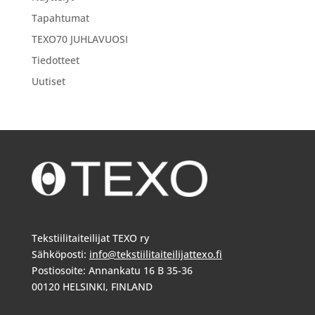
Tapahtumat
TEXO70 JUHLAVUOSI
Tiedotteet
Uutiset
Tekstiilitaiteilijat TEXO ry
Sähköposti:
info@tekstiilitaiteilijattexo.fi
Postiosoite: Annankatu 16 B 35-36
00120 HELSINKI, FINLAND