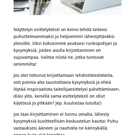
Näyttelyn esittelyteksti on keino tehdä taiteesi
puhuttelevammaksi ja helpommin lähestyttäväksi
yleisölle. Siksi kokosimme avuksesi runkopohjan ja
kysymyksiä, joiden avulla kirjoittaminen on
sujuvampaa. Valitse niistä ne, jotka tuntuvat
omimmilta!
Jos olet tottunut kirjoittamaan lehdistötiedotteita,
voit poimia alta taustoittavia kysymyksiä ja ehkä
löytää inspiraatiota taiteilijaesittelysi päivittämiseen.
(Käsi ylös, kenellä sama esittelyteksti on ollut
käytössä jo pitkään? Jep, kuulostaa tutulta!)
Jos taas kirjoittaminen ei tunnu omalta, lähesty
kysymyksiä kuvitteellisen keskustelun kautta: Puhu
vastauksesi ääneen ja nauhoita ne kännykällä,
ennen kuin alat kirjoittaa.