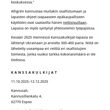
keskuksessa.”
Alhgrén kannustaa muitakin osallistumaan ja
lapasten ohjeet (vapaaseen epäkaupalliseen
käyttöön) ovat saatavilla hänen
nettisivuillaan
.
Lapasia on myös syntynyt yhteisvoimin työpajoissa.
Kesään 2025 mennessä Kanssakulkijat-lapasia on
lähtenyt Ukrainaan jo arviolta 300-400 paria. Niitä on
lähetetty useampaa eri reittiä eri osallistujien
toimesta, jonka vuoksi tarkka kokonaismäärä ei ole
tiedossa.
KANSSAKULKIJAT
11.10.2025–12.12.2025
Kannusali,
Kannusillankatu 4,
02770 Espoo