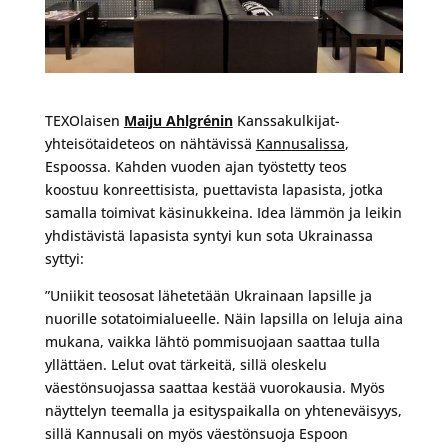
TEXOlaisen
Maiju Ahlgrénin
Kanssakulkijat-
yhteisötaideteos on nähtävissä
Kannusalissa
,
Espoossa. Kahden vuoden ajan työstetty teos
koostuu konreettisista, puettavista lapasista, jotka
samalla toimivat käsinukkeina. Idea lämmön ja leikin
yhdistävistä lapasista syntyi kun sota Ukrainassa
syttyi:
”Uniikit teososat lähetetään Ukrainaan lapsille ja
nuorille sotatoimialueelle. Näin lapsilla on leluja aina
mukana, vaikka lähtö pommisuojaan saattaa tulla
yllättäen. Lelut ovat tärkeitä, sillä oleskelu
väestönsuojassa saattaa kestää vuorokausia. Myös
näyttelyn teemalla ja esityspaikalla on yhteneväisyys,
sillä Kannusali on myös väestönsuoja Espoon