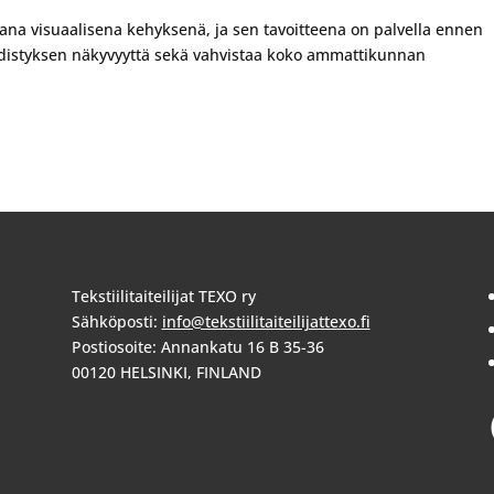
vana visuaalisena kehyksenä, ja sen tavoitteena on palvella ennen
yhdistyksen näkyvyyttä sekä vahvistaa koko ammattikunnan
Tekstiilitaiteilijat TEXO ry
Sähköposti:
info@tekstiilitaiteilijattexo.fi
Postiosoite: Annankatu 16 B 35-36
00120 HELSINKI, FINLAND