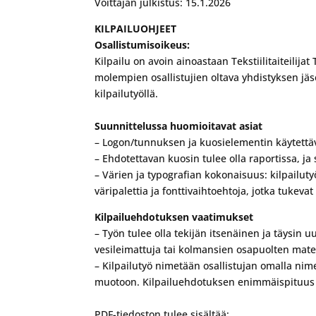
Voittajan julkistus: 15.1.2026
KILPAILUOHJEET
Osallistumisoikeus:
Kilpailu on avoin ainoastaan Tekstiilitaiteilijat
molempien osallistujien oltava yhdistyksen jäse
kilpailutyöllä.
Suunnittelussa huomioitavat asiat
– Logon/tunnuksen ja kuosielementin käytettävyy
– ​Ehdotettavan kuosin tulee olla raportissa, ja
– Värien ja typografian kokonaisuus: kilpailut
väripalettia ja fonttivaihtoehtoja, jotka tukevat
Kilpailuehdotuksen vaatimukset
– Työn tulee olla tekijän itsenäinen ja täysin u
vesileimattuja tai kolmansien osapuolten mater
– Kilpailutyö nimetään osallistujan omalla ni
muotoon. Kilpailuehdotuksen enimmäispituus 
PDF-tiedoston tulee sisältää: