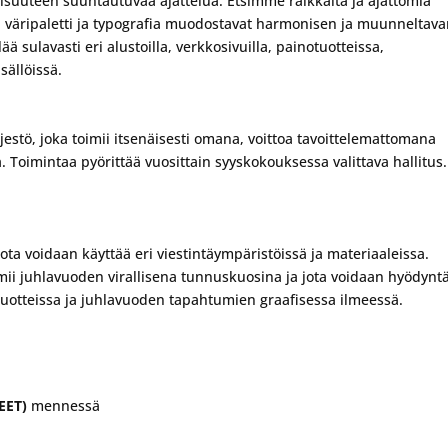
evaisuuteen suuntautuvaa ajattelua. Etsimme raikkaita ja ajattomia
, väripaletti ja typografia muodostavat harmonisen ja muunneltav
ä sulavasti eri alustoilla, verkkosivuilla, painotuotteissa,
sällöissä.
rjestö, joka toimii itsenäisesti omana, voittoa tavoittelemattomana
Toimintaa pyörittää vuosittain syyskokouksessa valittava hallitus.
 jota voidaan käyttää eri viestintäympäristöissä ja materiaaleissa.
oimii juhlavuoden virallisena tunnuskuosina ja jota voidaan hyödynt
otuotteissa ja juhlavuoden tapahtumien graafisessa ilmeessä.
(EET)
mennessä