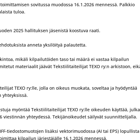
lien toimittamisen sovitussa muodossa 16.1.2026 mennessä. Palkkio
laista tuloa.
n vuoden 2025 hallituksen jäsenistä koostuva raati.
uehdotuksista anneta yksilöityä palautetta.
kintoa, mikäli kilpailutöiden taso tai määrä ei vastaa kilpailun
mitetut materiaalit jäävät Tekstiilitaiteilijat TEXO ry:n arkistoon, eik
iteilijat TEXO ry:lle, jolla on oikeus muokata, soveltaa ja hyödyntää
n yhteyksissä.
stuja myöntää Tekstiilitaiteilijat TEXO ry:lle oikeuden käyttää, julka
26 viestinnän yhteydessä. Tekijänoikeudet säilyvät suunnittelijalla.
IFF-tiedostomuotojen lisäksi vektorimuodossa (AI tai EPS) lopullista
toimittaa kilpailun järjestäjälle 16.1.2026 mennessä.