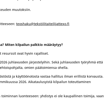
 oikeuden muutoksiin.
oitteeseen:
teoshaku@tekstiilitaiteilijattexo.fi
luna? Miten kilpailun palkkio määräytyy?
 resurssit ovat hyvin rajalliset.
en 2026 juhlavuoden järjestelyihin. Sekä juhlavuoden työryhmä että
aehtoispohjalta, omien päätoimiensa ohella.
östöstä ja käyttöönotosta vastaa hallitus ilman erillistä korvausta.
tammikuussa 2026. Aikataulusyistä kilpailun toteuttaminen
 toiminnan luonteeseen: yhdistys ei ole kaupallinen toimija, vaan