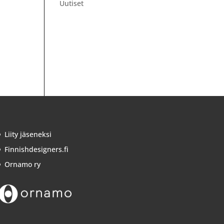
Uutiset
Liity jäseneksi
Finnishdesigners.fi
Ornamo ry