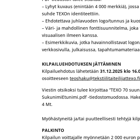
– Lyhyt kuvaus (enintään 4 000 merkkiä), jossa
suhde TEXOn identiteettiin.
– Ehdotettava juhlavuoden logo/tunnus ja kuosi
– Väri- ja mahdollinen fonttisuunnitelma, joka 
visuaalisen ilmeen kanssa.
– Esimerkkikuvia, jotka havainnollistavat logon
verkkosivulla, julkaisussa, tapahtumamateriaali
KILPAILUEHDOTUKSEN JÄTTÄMINEN
Kilpailuehdotus lähetetään
31.12.2025 klo 16.
osoitteeseen
teoshaku@tekstiilitaiteilijattexo.f
Viestin otsikoksi tulee kirjoittaa “TEXO 70 suun
SukunimiEtunimi.pdf -tiedostomuodossa. Hakem
4 Mt.
Myöhästyneitä ja/tai puutteellisesti tehtyjä kil
PALKINTO
Kilpailun voittajalle myönnetään 2 000 euron p