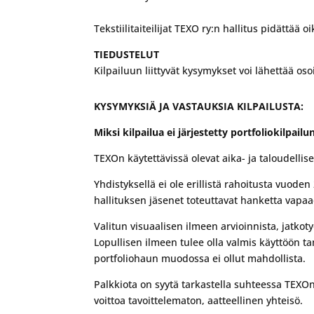
Tekstiilitaiteilijat TEXO ry:n hallitus pidättää
TIEDUSTELUT
Kilpailuun liittyvät kysymykset voi lähettää os
KYSYMYKSIÄ JA VASTAUKSIA KILPAILUSTA:
Miksi kilpailua ei järjestetty portfoliokilpai
TEXOn käytettävissä olevat aika- ja taloudelliset
Yhdistyksellä ei ole erillistä rahoitusta vuod
hallituksen jäsenet toteuttavat hanketta vapa
Valitun visuaalisen ilmeen arvioinnista, jatkoty
Lopullisen ilmeen tulee olla valmis käyttöön 
portfoliohaun muodossa ei ollut mahdollista.
Palkkiota on syytä tarkastella suhteessa TEXOn
voittoa tavoittelematon, aatteellinen yhteisö.