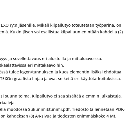
 TEXO ry:n jäsenille. Mikäli kilpailutyö toteutetaan työparina, on
niä. Kukin jäsen voi osallistua kilpailuun enintään kahdella (2)
s ja sovellettavuus eri alustoilla ja mittakaavoissa.
 skaalattavissa eri mittakaavoihin.
yössä tulee logon/tunnuksen ja kuosielementin lisäksi ehdottaa
 TEXOn graafista linjaa ja ovat selkeitä eri käyttötarkoituksissa.
usi suunnitelma. Kilpailutyö ei saa sisältää aiemmin julkaistuja,
iaaleja.
mellä muodossa SukunimiEtunimi.pdf. Tiedosto tallennetaan PDF.-
on kahdeksan (8) A4-sivua ja tiedoston enimmäiskoko 4 Mt.