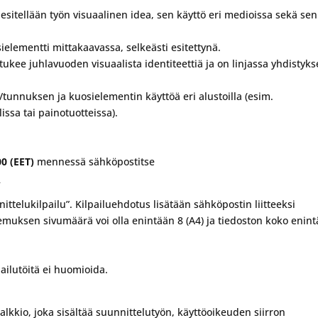
 esitellään työn visuaalinen idea, sen käyttö eri medioissa sekä sen
elementti mittakaavassa, selkeästi esitettynä.
tukee juhlavuoden visuaalista identiteettiä ja on linjassa yhdistyk
/tunnuksen ja kuosielementin käyttöä eri alustoilla (esim.
ssa tai painotuotteissa).
00 (EET)
mennessä sähköpostitse
i
nittelukilpailu”. Kilpailuehdotus lisätään sähköpostin liitteeksi
uksen sivumäärä voi olla enintään 8 (A4) ja tiedoston koko enin
pailutöitä ei huomioida.
alkkio, joka sisältää suunnittelutyön, käyttöoikeuden siirron