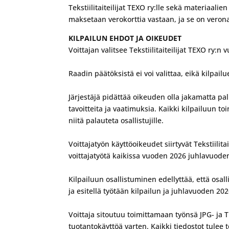
Tekstiilitaiteilijat TEXO ry:lle sekä materiaa
maksetaan verokorttia vastaan, ja se on verona
KILPAILUN EHDOT JA OIKEUDET
Voittajan valitsee Tekstiilitaiteilijat TEXO ry:
Raadin päätöksistä ei voi valittaa, eikä kilpail
Järjestäjä pidättää oikeuden olla jakamatta pal
tavoitteita ja vaatimuksia. Kaikki kilpailuun toi
niitä palauteta osallistujille.
Voittajatyön käyttöoikeudet siirtyvät Tekstiilita
voittajatyötä kaikissa vuoden 2026 juhlavuode
Kilpailuun osallistuminen edellyttää, että osalli
ja esitellä työtään kilpailun ja juhlavuoden 20
Voittaja sitoutuu toimittamaan työnsä JPG- ja T
tuotantokäyttöä varten. Kaikki tiedostot tulee 