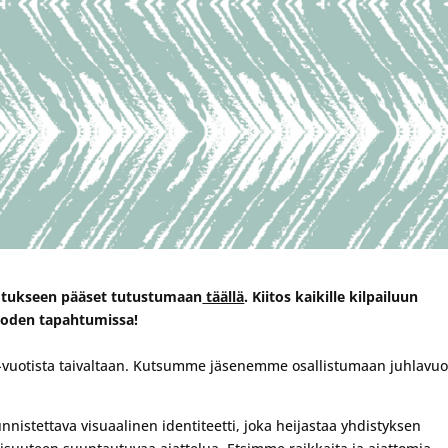
hdotukseen pääset tutustumaan
täällä
. Kiitos kaikille kilpailuun
avuoden tapahtumissa!
a 70-vuotista taivaltaan. Kutsumme jäsenemme osallistumaan juhlavu
nnistettava visuaalinen identiteetti, joka heijastaa yhdistyksen