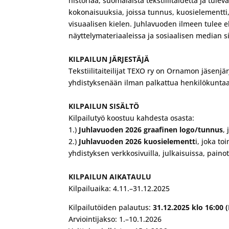
historiaa, suomalaista tekstiilitaidetta ja tul
kokonaisuuksia, joissa tunnus, kuosielementti
visuaalisen kielen. Juhlavuoden ilmeen tulee elä
näyttelymateriaaleissa ja sosiaalisen median si
KILPAILUN JÄRJESTÄJÄ
Tekstiilitaiteilijat TEXO ry on Ornamon jäsenjä
yhdistyksenään ilman palkattua henkilökuntaa. 
KILPAILUN SISÄLTÖ
Kilpailutyö koostuu kahdesta osasta:
1.)
Juhlavuoden 2026 graafinen logo/tunnus
,
2.)
Juhlavuoden 2026 kuosielementt
i, joka t
yhdistyksen verkkosivuilla, julkaisuissa, pain
KILPAILUN AIKATAULU
Kilpailuaika: 4.11.–31.12.2025
Kilpailutöiden palautus:
31.12.2025 klo 16:00 
Arviointijakso: 1.–10.1.2026