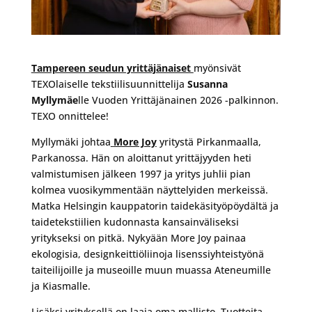
Tampereen seudun yrittäjänaiset
myönsivät
TEXOlaiselle tekstiilisuunnittelija
Susanna
Myllymäe
lle Vuoden Yrittäjänainen 2026 -palkinnon.
TEXO onnittelee!
Myllymäki johtaa
More Joy
yritystä Pirkanmaalla,
Parkanossa. Hän on aloittanut yrittäjyyden heti
valmistumisen jälkeen 1997 ja yritys juhlii pian
kolmea vuosikymmentään näyttelyiden merkeissä.
Matka Helsingin kauppatorin taidekäsityöpöydältä ja
taidetekstiilien kudonnasta kansainväliseksi
yritykseksi on pitkä. Nykyään More Joy painaa
ekologisia, designkeittiöliinoja lisenssiyhteistyönä
taiteilijoille ja museoille muun muassa Ateneumille
ja Kiasmalle.
Lisäksi yrityksellä on laaja oma mallisto. Tuotteita