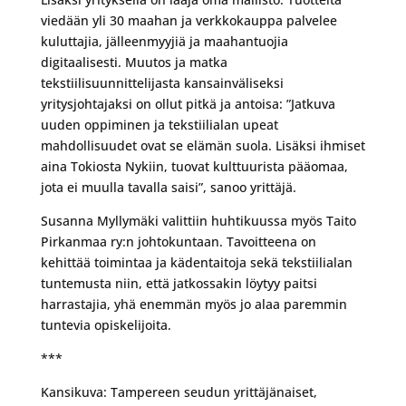
viedään yli 30 maahan ja verkkokauppa palvelee
kuluttajia, jälleenmyyjiä ja maahantuojia
digitaalisesti. Muutos ja matka
tekstiilisuunnittelijasta kansainväliseksi
yritysjohtajaksi on ollut pitkä ja antoisa: ”Jatkuva
uuden oppiminen ja tekstiilialan upeat
mahdollisuudet ovat se elämän suola. Lisäksi ihmiset
aina Tokiosta Nykiin, tuovat kulttuurista pääomaa,
jota ei muulla tavalla saisi”, sanoo yrittäjä.
Susanna Myllymäki valittiin huhtikuussa myös Taito
Pirkanmaa ry:n johtokuntaan. Tavoitteena on
kehittää toimintaa ja kädentaitoja sekä tekstiilialan
tuntemusta niin, että jatkossakin löytyy paitsi
harrastajia, yhä enemmän myös jo alaa paremmin
tuntevia opiskelijoita.
***
Kansikuva: Tampereen seudun yrittäjänaiset,