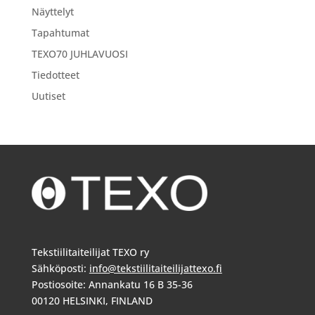
Näyttelyt
Tapahtumat
TEXO70 JUHLAVUOSI
Tiedotteet
Uutiset
Tekstiilitaiteilijat TEXO ry
Sähköposti:
info@tekstiilitaiteilijattexo.fi
Postiosoite: Annankatu 16 B 35-36
00120 HELSINKI, FINLAND