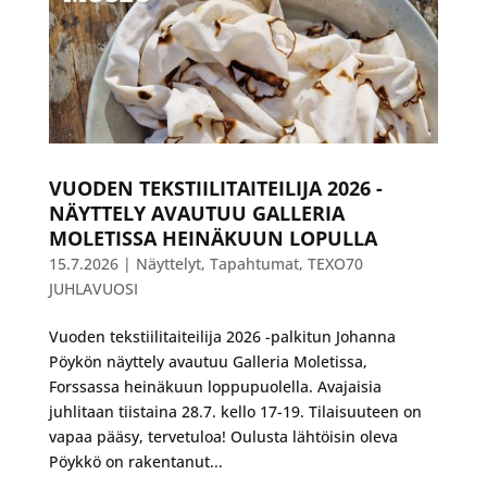
VUODEN TEKSTIILITAITEILIJA 2026 -
NÄYTTELY AVAUTUU GALLERIA
MOLETISSA HEINÄKUUN LOPULLA
15.7.2026
|
Näyttelyt
,
Tapahtumat
,
TEXO70
JUHLAVUOSI
Vuoden tekstiilitaiteilija 2026 -palkitun Johanna
Pöykön näyttely avautuu Galleria Moletissa,
Forssassa heinäkuun loppupuolella. Avajaisia
juhlitaan tiistaina 28.7. kello 17-19. Tilaisuuteen on
vapaa pääsy, tervetuloa! Oulusta lähtöisin oleva
Pöykkö on rakentanut...