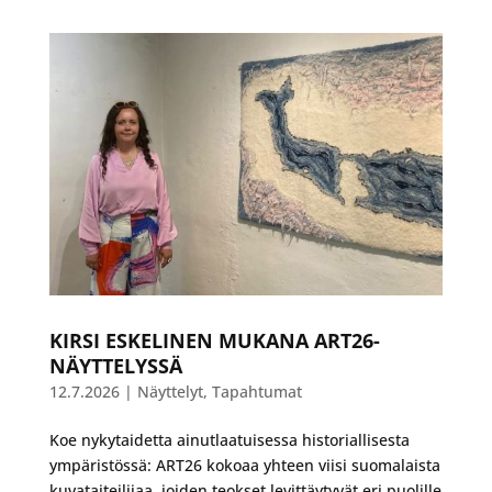
KIRSI ESKELINEN MUKANA ART26-
NÄYTTELYSSÄ
12.7.2026
|
Näyttelyt
,
Tapahtumat
Koe nykytaidetta ainutlaatuisessa historiallisesta
ympäristössä: ART26 kokoaa yhteen viisi suomalaista
kuvataiteilijaa, joiden teokset levittäytyvät eri puolille