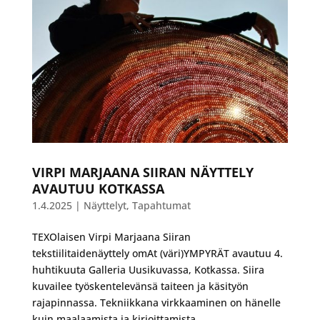
VIRPI MARJAANA SIIRAN NÄYTTELY
AVAUTUU KOTKASSA
1.4.2025
|
Näyttelyt
,
Tapahtumat
TEXOlaisen Virpi Marjaana Siiran
tekstiilitaidenäyttely omAt (väri)YMPYRÄT avautuu 4.
huhtikuuta Galleria Uusikuvassa, Kotkassa. Siira
kuvailee työskentelevänsä taiteen ja käsityön
rajapinnassa. Tekniikkana virkkaaminen on hänelle
kuin maalaamista ja kirjoittamista...