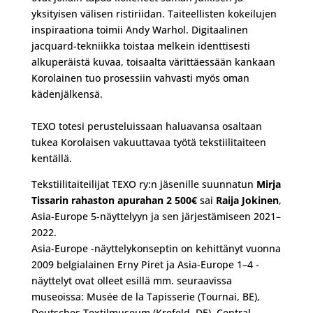
yksityisen välisen ristiriidan. Taiteellisten kokeilujen
inspiraationa toimii Andy Warhol. Digitaalinen
jacquard-tekniikka toistaa melkein identtisesti
alkuperäistä kuvaa, toisaalta värittäessään kankaan
Korolainen tuo prosessiin vahvasti myös oman
kädenjälkensä.
TEXO totesi perusteluissaan haluavansa osaltaan
tukea Korolaisen vakuuttavaa työtä tekstiilitaiteen
kentällä.
Tekstiilitaiteilijat TEXO ry:n jäsenille suunnatun
Mirja
Tissarin rahaston apurahan 2 500€
sai
Raija Jokinen
,
Asia-Europe 5-näyttelyyn ja sen järjestämiseen 2021–
2022.
Asia-Europe -näyttelykonseptin on kehittänyt vuonna
2009 belgialainen Erny Piret ja Asia-Europe 1–4 -
näyttelyt ovat olleet esillä mm. seuraavissa
museoissa: Musée de la Tapisserie (Tournai, BE),
Deutsches Textilmuseum (Krefeld, DE), Central