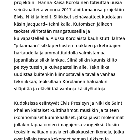
projektiin. Hanna-Kaisa Korolainen toteuttaa uusia
seinävaatteita vuonna 2017 aloittamaansa projektiin
Elvis, Niki ja idolit. Silkkiset seinävaatteet kudotaan
käsin jacquard– tekniikalla. Kutomisen jälkeen
teokset väritetään mangatusseilla ja
kuivapastelleilla. Alussa Korolaista kauhistutti lähteä
”pilaamaan” silkkiperhosten toukkien ja kehrääjien
hartaudella ja ammattitaidolla valmistamaa
japanilaista silkkilankaa. Siinä silkin kaunis kiilto
peittyy tussin ja kuivapastellin alle. Tekniikka
uudistaa kuitenkin kiinnostavalla tavalla vanhaa
tekniikkaa; teoksillaan Korolainen haluaakin
ylläpitää ja elävöittää vanhoja käsityötaitoja.
Kudoksissa esiintyvät Elvis Presleyn ja Niki de Saint
Phallen kaltaiset kulttihahmot, musiikin ja taiteen
ikoninomaiset kuninkaalliset, jotka jäivät molemmat
jollakin tapaa omien imagojensa vangeiksi. Uusiin
teoksiin valitaan uusia eri aikakausien ikoneja, jotka
ovat jollain tapaa kokeneet saman julkisen ja