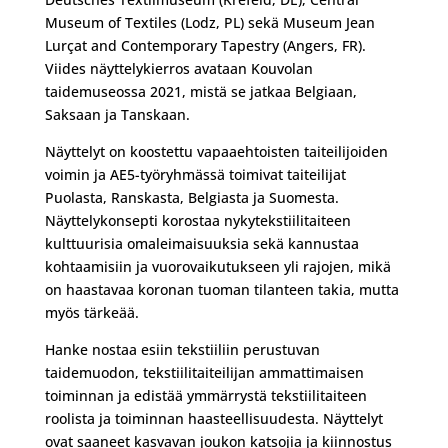
Museum of Textiles (Lodz, PL) sekä Museum Jean
Lurçat and Contemporary Tapestry (Angers, FR).
Viides näyttelykierros avataan Kouvolan
taidemuseossa 2021, mistä se jatkaa Belgiaan,
Saksaan ja Tanskaan.
Näyttelyt on koostettu vapaaehtoisten taiteilijoiden
voimin ja AE5-työryhmässä toimivat taiteilijat
Puolasta, Ranskasta, Belgiasta ja Suomesta.
Näyttelykonsepti korostaa nykytekstiilitaiteen
kulttuurisia omaleimaisuuksia sekä kannustaa
kohtaamisiin ja vuorovaikutukseen yli rajojen, mikä
on haastavaa koronan tuoman tilanteen takia, mutta
myös tärkeää.
Hanke nostaa esiin tekstiiliin perustuvan
taidemuodon, tekstiilitaiteilijan ammattimaisen
toiminnan ja edistää ymmärrystä tekstiilitaiteen
roolista ja toiminnan haasteellisuudesta. Näyttelyt
ovat saaneet kasvavan joukon katsojia ja kiinnostus