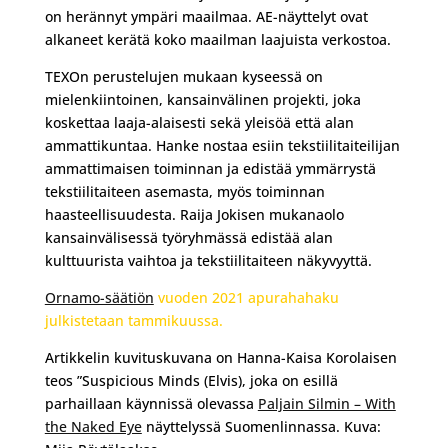
on herännyt ympäri maailmaa. AE-näyttelyt ovat
alkaneet kerätä koko maailman laajuista verkostoa.
TEXOn perustelujen mukaan kyseessä on
mielenkiintoinen, kansainvälinen projekti, joka
koskettaa laaja-alaisesti sekä yleisöä että alan
ammattikuntaa. Hanke nostaa esiin tekstiilitaiteilijan
ammattimaisen toiminnan ja edistää ymmärrystä
tekstiilitaiteen asemasta, myös toiminnan
haasteellisuudesta. Raija Jokisen mukanaolo
kansainvälisessä työryhmässä edistää alan
kulttuurista vaihtoa ja tekstiilitaiteen näkyvyyttä.
Ornamo-säätiön
vuoden 2021 apurahahaku
julkistetaan tammikuussa.
Artikkelin kuvituskuvana on Hanna-Kaisa Korolaisen
teos ”Suspicious Minds (Elvis), joka on esillä
parhaillaan käynnissä olevassa
Paljain Silmin – With
the Naked Eye
näyttelyssä Suomenlinnassa. Kuva: