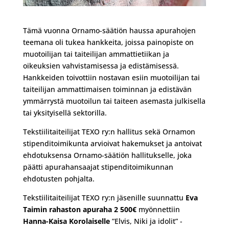
Tämä vuonna Ornamo-säätiön haussa apurahojen
teemana oli tukea hankkeita, joissa painopiste on
muotoilijan tai taiteilijan ammattietiikan ja
oikeuksien vahvistamisessa ja edistämisessä.
Hankkeiden toivottiin nostavan esiin muotoilijan tai
taiteilijan ammattimaisen toiminnan ja edistävän
ymmärrystä muotoilun tai taiteen asemasta julkisella
tai yksityisellä sektorilla.
Tekstiilitaiteilijat TEXO ry:n hallitus sekä Ornamon
stipenditoimikunta arvioivat hakemukset ja antoivat
ehdotuksensa Ornamo-säätiön hallitukselle, joka
päätti apurahansaajat stipenditoimikunnan
ehdotusten pohjalta.
Tekstiilitaiteilijat TEXO ry:n jäsenille suunnattu
Eva
Taimin rahaston apuraha 2 500€
myönnettiin
Hanna-Kaisa Korolaiselle
”Elvis, Niki ja idolit” -