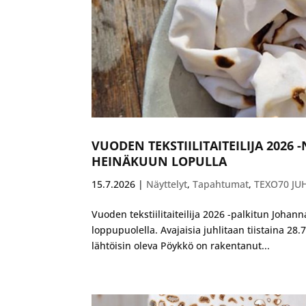
VUODEN TEKSTIILITAITEILIJA 2026
HEINÄKUUN LOPULLA
15.7.2026
|
Näyttelyt
,
Tapahtumat
,
TEXO70 JU
Vuoden tekstiilitaiteilija 2026 -palkitun Joha
loppupuolella. Avajaisia juhlitaan tiistaina 28.
lähtöisin oleva Pöykkö on rakentanut...