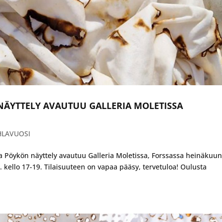
 -NÄYTTELY AVAUTUU GALLERIA MOLETISSA
HLAVUOSI
nna Pöykön näyttely avautuu Galleria Moletissa, Forssassa heinäkuu
7. kello 17-19. Tilaisuuteen on vapaa pääsy, tervetuloa! Oulusta