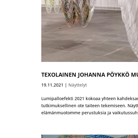
TEXOLAINEN JOHANNA PÖYKKÖ MU
19.11.2021
|
Näyttelyt
Lumipalloefekti 2021 kokoaa yhteen kahdeksan 
tutkimuksellinen ote taiteen tekemiseen. Näytt
elämänmuotomme perustuksia ja vaikutussuhte